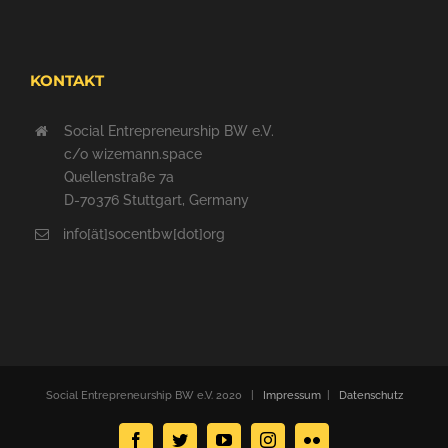
KONTAKT
Social Entrepreneurship BW e.V.
c/o wizemann.space
Quellenstraße 7a
D-70376 Stuttgart, Germany
info[ät]socentbw[dot]org
Social Entrepreneurship BW e.V. 2020 |
Impressum
|
Datenschutz
Facebook
Twitter
YouTube
Instagram
Flickr