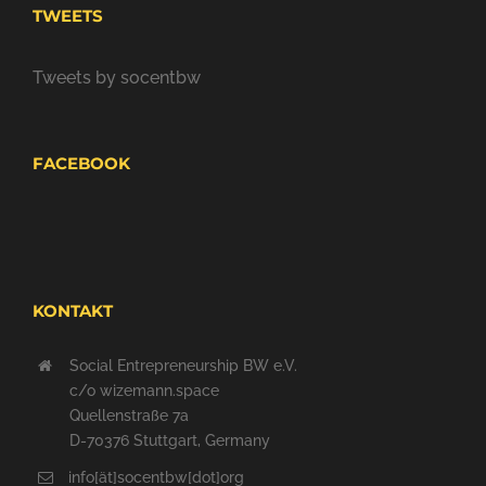
TWEETS
Tweets by socentbw
FACEBOOK
KONTAKT
Social Entrepreneurship BW e.V.
c/o wizemann.space
Quellenstraße 7a
D-70376 Stuttgart, Germany
info[ät]socentbw[dot]org